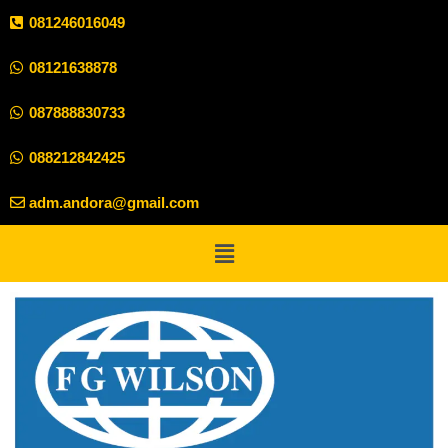
081246016049
08121638878
087888830733
088212842425
adm.andora@gmail.com