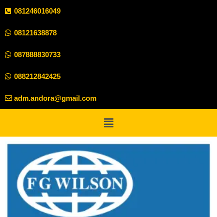
081246016049
08121638878
087888830733
088212842425
adm.andora@gmail.com