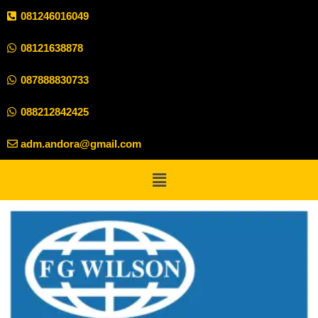
081246016049
08121638878
087888830733
088212842425
adm.andora@gmail.com