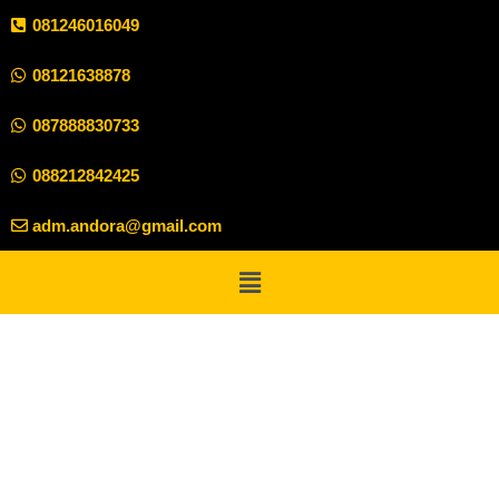
081246016049
08121638878
087888830733
088212842425
adm.andora@gmail.com