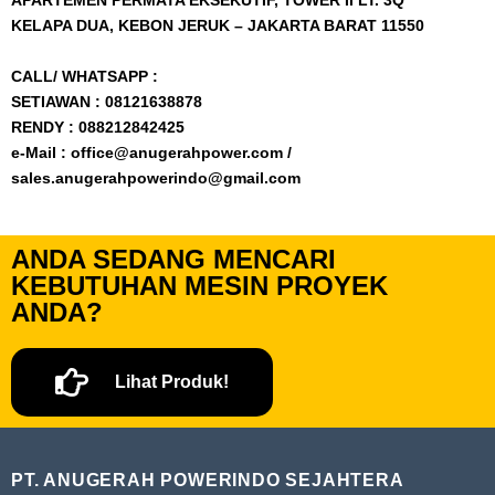
APARTEMEN PERMATA EKSEKUTIF, TOWER II LT. 3Q
KELAPA DUA, KEBON JERUK – JAKARTA BARAT 11550
CALL/ WHATSAPP :
SETIAWAN :
08121638878
RENDY :
088212842425
e-Mail : office@anugerahpower.com /
sales.anugerahpowerindo@gmail.com
ANDA SEDANG MENCARI
KEBUTUHAN MESIN PROYEK
ANDA?
Lihat Produk!
PT. ANUGERAH POWERINDO SEJAHTERA