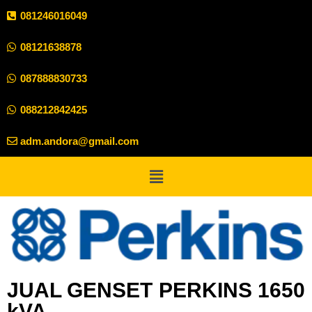
081246016049
08121638878
087888830733
088212842425
adm.andora@gmail.com
JUAL GENSET PERKINS 1650
kVA