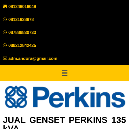
081246016049
08121638878
087888830733
088212842425
adm.andora@gmail.com
JUAL GENSET PERKINS 135
kVA