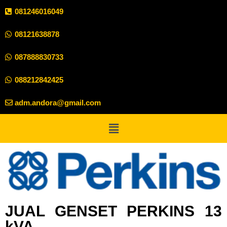
081246016049
08121638878
087888830733
088212842425
adm.andora@gmail.com
JUAL GENSET PERKINS 13
kVA