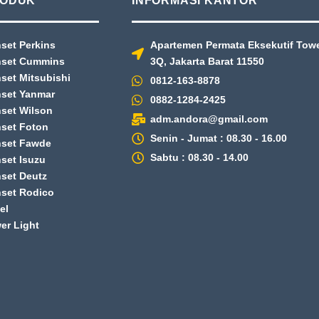
ODUK
INFORMASI KANTOR
set Perkins
Apartemen Permata Eksekutif Tower
set Cummins
3Q, Jakarta Barat 11550
set Mitsubishi
0812-163-8878
set Yanmar
0882-1284-2425
set Wilson
adm.andora@gmail.com
set Foton
Senin - Jumat : 08.30 - 16.00
set Fawde
Sabtu : 08.30 - 14.00
set Isuzu
set Deutz
set Rodico
el
er Light