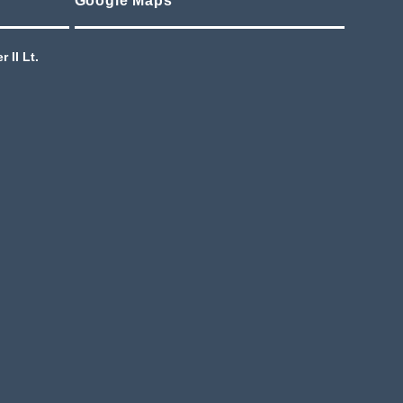
Google Maps
 II Lt.