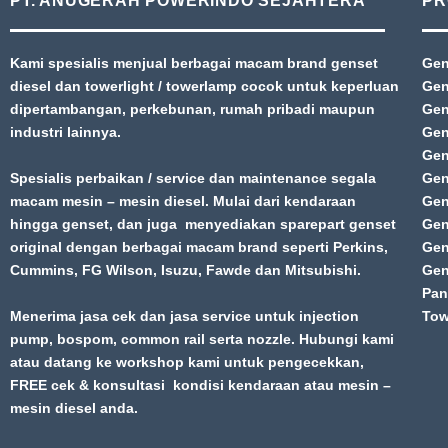
PT. ANUGERAH POWERINDO SEJAHTERA
PR
Kami spesialis menjual berbagai macam brand genset
Gen
diesel dan towerlight / towerlamp cocok untuk keperluan
Gen
dipertambangan, perkebunan, rumah pribadi maupun
Gen
industri lainnya.
Gen
Gen
Spesialis perbaikan / service dan maintenance segala
Gen
macam mesin – mesin diesel. Mulai dari kendaraan
Gen
hingga genset, dan juga menyediakan sparepart genset
Gen
original dengan berbagai macam brand seperti Perkins,
Gen
Cummins, FG Wilson, Isuzu, Fawde dan Mitsubishi.
Gen
Pan
Menerima jasa cek dan jasa service untuk injection
Tow
pump, bospom, common rail serta nozzle. Hubungi kami
atau datang ke workshop kami untuk pengecekkan,
FREE cek & konsultasi kondisi kendaraan atau mesin –
mesin diesel anda.