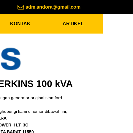
adm.andora@gmail.com
KONTAK
ARTIKEL
ERKINS 100 kVA
ngan generator original stamford.
ghubungi kami dinomor dibawah ini,
ERA
ER II LT. 3Q
TA BARAT 11550