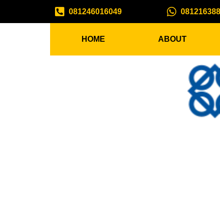
081246016049
08121638
HOME
ABOUT