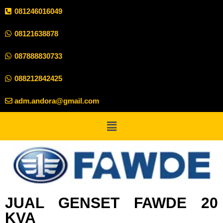
081246016049
08121638878
087888830733
088212842425
adm.andora@gmail.com
JUAL GENSET FAWDE 20
KVA