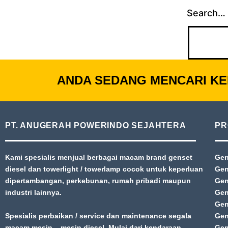
Search…
ANDA SEDANG MENCARI KE
PT. ANUGERAH POWERINDO SEJAHTERA
PR
Kami spesialis menjual berbagai macam brand genset
Gen
diesel dan towerlight / towerlamp cocok untuk keperluan
Gen
dipertambangan, perkebunan, rumah pribadi maupun
Gen
industri lainnya.
Gen
Gen
Spesialis perbaikan / service dan maintenance segala
Gen
macam mesin – mesin diesel. Mulai dari kendaraan
Gen