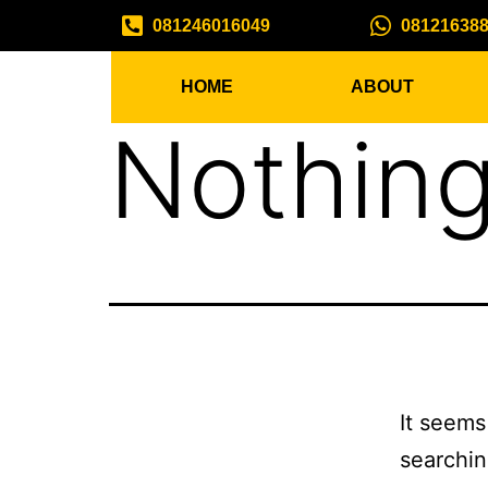
081246016049
08121638
HOME
ABOUT
Nothing
It seems
searchin