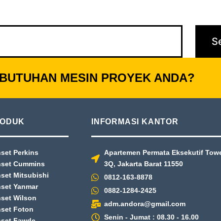
BUTUHAN MESIN PROYEK ANDA?
ODUK
INFORMASI KANTOR
set Perkins
Apartemen Permata Eksekutif Tower
set Cummins
3Q, Jakarta Barat 11550
set Mitsubishi
0812-163-8878
set Yanmar
0882-1284-2425
set Wilson
adm.andora@gmail.com
set Foton
Senin - Jumat : 08.30 - 16.00
set Fawde