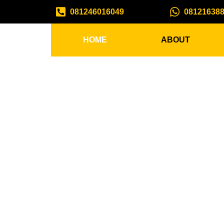
081246016049
08121638
HOME
ABOUT