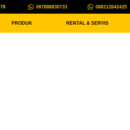
878
087888830733
088212842425
PRODUK
RENTAL & SERVIS